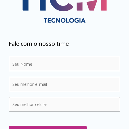
Fale com o nosso time
N
o
m
E
e
-
*
m
C
a
e
i
l
l
u
*