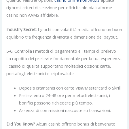
Quando valuti le opzioni,
casino online non AAMS
applica
rigorosi criteri di selezione per offrirti solo piattaforme
casino non AAMS affidabile.
Industry Secret:
I giochi con volatilità media offrono un buon
equilibrio tra frequenza di vincita e dimensione del payout.
5‑6. Controlla i metodi di pagamento e i tempi di prelievo
La rapidità dei prelievi è fondamentale per la tua esperienza.
I casinò di qualità supportano molteplici opzioni: carte,
portafogli elettronici e criptovalute.
Depositi istantanei con carte Visa/Mastercard o Skrill.
Prelievi entro 24‑48 ore per metodi elettronici; i
bonifici possono richiedere più tempo.
Assenza di commissioni nascoste su transazioni.
Did You Know?
Alcuni casinò offrono bonus di benvenuto