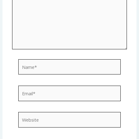
Name*
Email*
Website