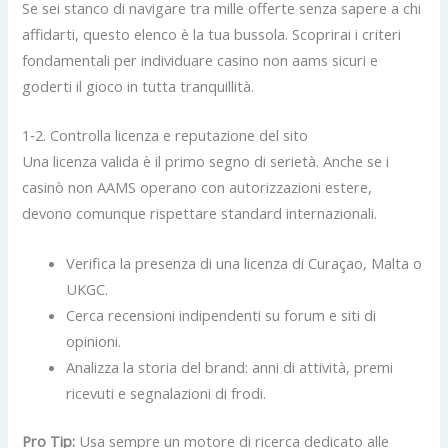
Se sei stanco di navigare tra mille offerte senza sapere a chi
affidarti, questo elenco è la tua bussola. Scoprirai i criteri
fondamentali per individuare casino non aams sicuri e
goderti il gioco in tutta tranquillità.
1‑2. Controlla licenza e reputazione del sito
Una licenza valida è il primo segno di serietà. Anche se i
casinò non AAMS operano con autorizzazioni estere,
devono comunque rispettare standard internazionali.
Verifica la presenza di una licenza di Curaçao, Malta o
UKGC.
Cerca recensioni indipendenti su forum e siti di
opinioni.
Analizza la storia del brand: anni di attività, premi
ricevuti e segnalazioni di frodi.
Pro Tip:
Usa sempre un motore di ricerca dedicato alle