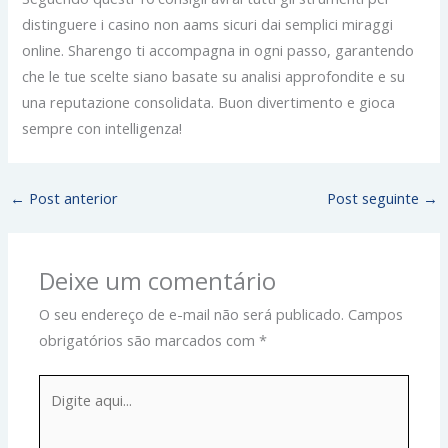
distinguere i casino non aams sicuri dai semplici miraggi
online. Sharengo ti accompagna in ogni passo, garantendo
che le tue scelte siano basate su analisi approfondite e su
una reputazione consolidata. Buon divertimento e gioca
sempre con intelligenza!
←
Post anterior
Post seguinte
→
Deixe um comentário
O seu endereço de e-mail não será publicado.
Campos
obrigatórios são marcados com
*
Digite
aqui...