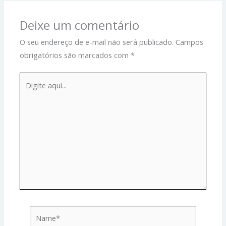
Deixe um comentário
O seu endereço de e-mail não será publicado.
Campos
obrigatórios são marcados com
*
Digite
aqui...
Name*