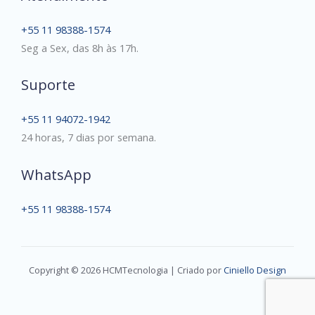
+55 11 98388-1574
Seg a Sex, das 8h às 17h.
Suporte
+55 11 94072-1942
24 horas, 7 dias por semana.
WhatsApp
+55 11 98388-1574
Copyright © 2026 HCMTecnologia | Criado por
Ciniello Design