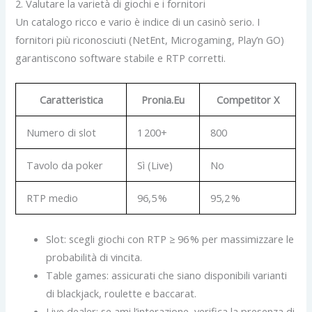
2. Valutare la varietà di giochi e i fornitori
Un catalogo ricco e vario è indice di un casinò serio. I
fornitori più riconosciuti (NetEnt, Microgaming, Play’n GO)
garantiscono software stabile e RTP corretti.
Caratteristica
Pronia.Eu
Competitor X
Numero di slot
1 200+
800
Tavolo da poker
Sì (Live)
No
RTP medio
96,5 %
95,2 %
Slot: scegli giochi con RTP ≥ 96 % per massimizzare le
probabilità di vincita.
Table games: assicurati che siano disponibili varianti
di blackjack, roulette e baccarat.
Live dealer: se ami l’interazione, verifica la presenza di