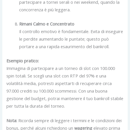
partecipare a tornei serali o nei weekend, quando la
concorrenza è più leggera.
Rimani Calmo e Concentrato
Il controllo emotivo è fondamentale. Evita di inseguire
le perdite aumentando le puntate; questo può
portare a una rapida esaurimento del bankroll.
Esempio pratico:
Immagina di partecipare a un torneo di slot con 100.000
spin totali. Se scegli una slot con RTP del 97% e una
volatilità media, potresti aspettarti di recuperare circa
97.000 crediti su 100.000 scommessi. Con una buona
gestione del budget, potrai mantenere il tuo bankroll stabile
per tutta la durata del torneo.
Nota:
Ricorda sempre di leggere i termini e le condizioni dei
bonus, perché alcuni richiedono un
wagering
elevato prima