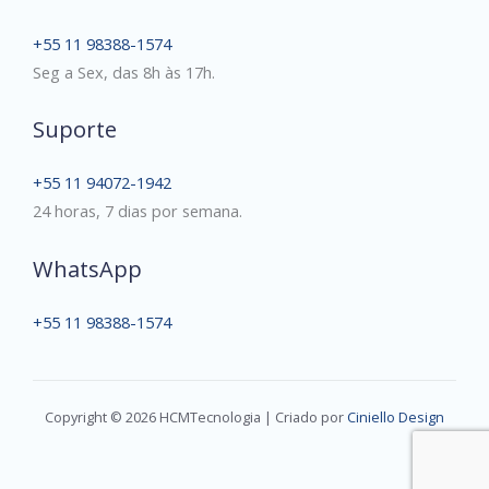
+55 11 98388-1574
Seg a Sex, das 8h às 17h.
Suporte
+55 11 94072-1942
24 horas, 7 dias por semana.
WhatsApp
+55 11 98388-1574
Copyright © 2026 HCMTecnologia | Criado por
Ciniello Design