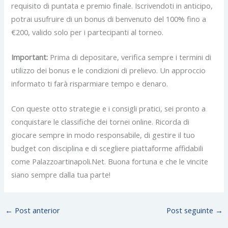
requisito di puntata e premio finale. Iscrivendoti in anticipo,
potrai usufruire di un bonus di benvenuto del 100% fino a
€200, valido solo per i partecipanti al torneo.
Important:
Prima di depositare, verifica sempre i termini di
utilizzo dei bonus e le condizioni di prelievo. Un approccio
informato ti farà risparmiare tempo e denaro.
Con queste otto strategie e i consigli pratici, sei pronto a
conquistare le classifiche dei tornei online. Ricorda di
giocare sempre in modo responsabile, di gestire il tuo
budget con disciplina e di scegliere piattaforme affidabili
come Palazzoartinapoli.Net. Buona fortuna e che le vincite
siano sempre dalla tua parte!
←
Post anterior
Post seguinte
→