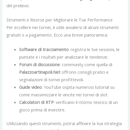
del prelievo.
Strumenti e Risorse per Migliorare le Tue Performance
Per eccellere nei tornei, è utile avvalersi di alcuni strumenti
gratuiti o a pagamento. Ecco una breve panoramica:
Software di tracciamento
: registra le tue sessioni, le
puntate e i risultati per analizzare le tendenze.
Forum di discussione
: community come quella di
Palazzoartinapoli.Net
offrono consigli pratici e
segnalazioni di tornei profittevoli.
Guide video
: YouTube ospita numerosi tutorial su
come massimizzare le vincite nei tornei di slot.
Calcolatori di RTP
: verificano il ritorno teorico di un
gioco prima di investire.
Utilizzando questi strumenti, potrai affinare la tua strategia