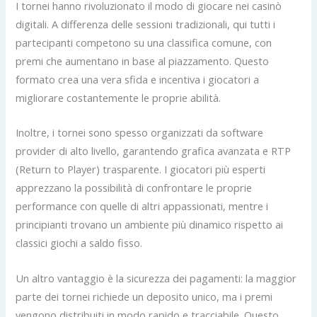
I tornei hanno rivoluzionato il modo di giocare nei casinò
digitali. A differenza delle sessioni tradizionali, qui tutti i
partecipanti competono su una classifica comune, con
premi che aumentano in base al piazzamento. Questo
formato crea una vera sfida e incentiva i giocatori a
migliorare costantemente le proprie abilità.
Inoltre, i tornei sono spesso organizzati da software
provider di alto livello, garantendo grafica avanzata e RTP
(Return to Player) trasparente. I giocatori più esperti
apprezzano la possibilità di confrontare le proprie
performance con quelle di altri appassionati, mentre i
principianti trovano un ambiente più dinamico rispetto ai
classici giochi a saldo fisso.
Un altro vantaggio è la sicurezza dei pagamenti: la maggior
parte dei tornei richiede un deposito unico, ma i premi
vengono distribuiti in modo rapido e tracciabile. Questo