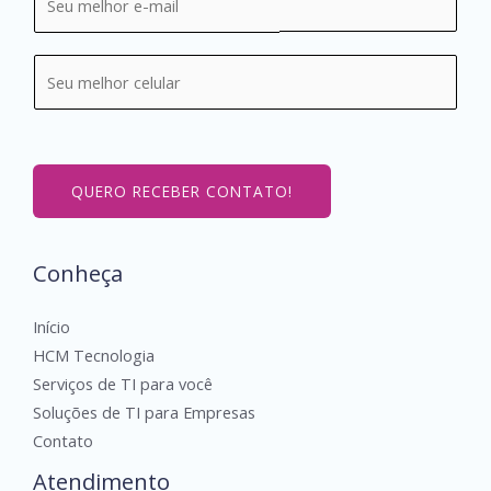
e
-
*
m
C
a
e
i
l
l
u
*
l
QUERO RECEBER CONTATO!
a
r
*
Conheça
Início
HCM Tecnologia
Serviços de TI para você
Soluções de TI para Empresas
Contato
Atendimento