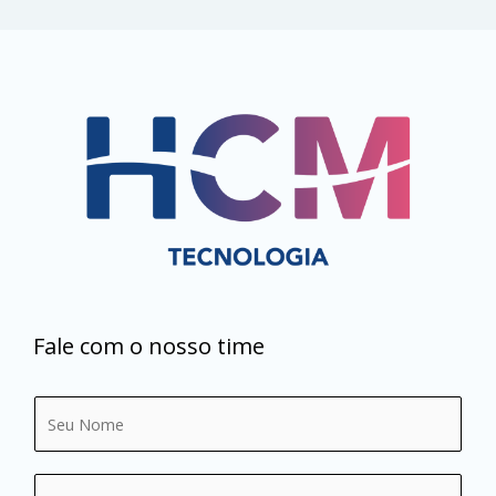
Fale com o nosso time
N
o
m
E