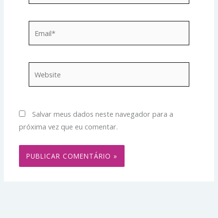
Email*
Website
Salvar meus dados neste navegador para a
próxima vez que eu comentar.