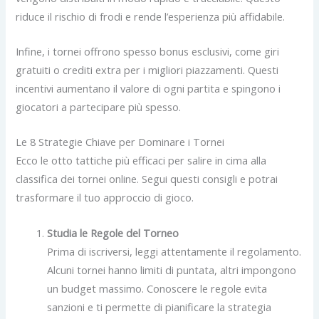
riduce il rischio di frodi e rende l’esperienza più affidabile.
Infine, i tornei offrono spesso bonus esclusivi, come giri
gratuiti o crediti extra per i migliori piazzamenti. Questi
incentivi aumentano il valore di ogni partita e spingono i
giocatori a partecipare più spesso.
Le 8 Strategie Chiave per Dominare i Tornei
Ecco le otto tattiche più efficaci per salire in cima alla
classifica dei tornei online. Segui questi consigli e potrai
trasformare il tuo approccio di gioco.
Studia le Regole del Torneo
Prima di iscriversi, leggi attentamente il regolamento.
Alcuni tornei hanno limiti di puntata, altri impongono
un budget massimo. Conoscere le regole evita
sanzioni e ti permette di pianificare la strategia