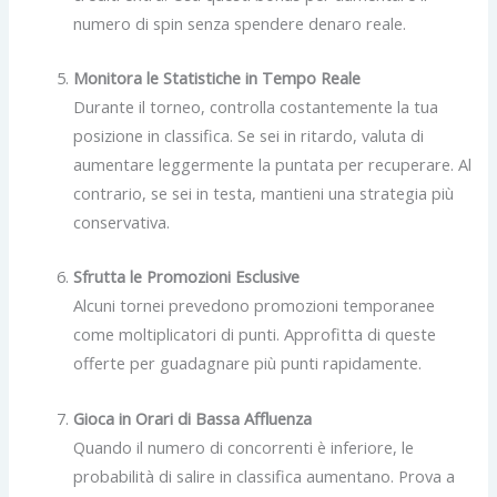
numero di spin senza spendere denaro reale.
Monitora le Statistiche in Tempo Reale
Durante il torneo, controlla costantemente la tua
posizione in classifica. Se sei in ritardo, valuta di
aumentare leggermente la puntata per recuperare. Al
contrario, se sei in testa, mantieni una strategia più
conservativa.
Sfrutta le Promozioni Esclusive
Alcuni tornei prevedono promozioni temporanee
come moltiplicatori di punti. Approfitta di queste
offerte per guadagnare più punti rapidamente.
Gioca in Orari di Bassa Affluenza
Quando il numero di concorrenti è inferiore, le
probabilità di salire in classifica aumentano. Prova a