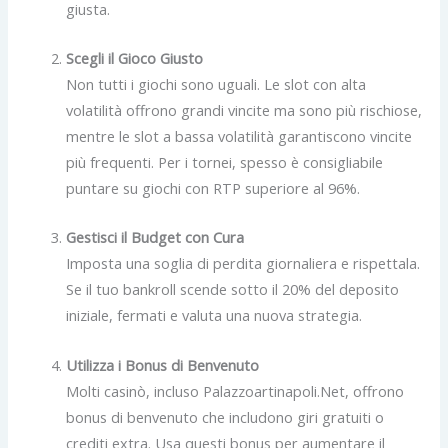
giusta.
Scegli il Gioco Giusto
Non tutti i giochi sono uguali. Le slot con alta
volatilità offrono grandi vincite ma sono più rischiose,
mentre le slot a bassa volatilità garantiscono vincite
più frequenti. Per i tornei, spesso è consigliabile
puntare su giochi con RTP superiore al 96%.
Gestisci il Budget con Cura
Imposta una soglia di perdita giornaliera e rispettala.
Se il tuo bankroll scende sotto il 20% del deposito
iniziale, fermati e valuta una nuova strategia.
Utilizza i Bonus di Benvenuto
Molti casinò, incluso Palazzoartinapoli.Net, offrono
bonus di benvenuto che includono giri gratuiti o
crediti extra. Usa questi bonus per aumentare il