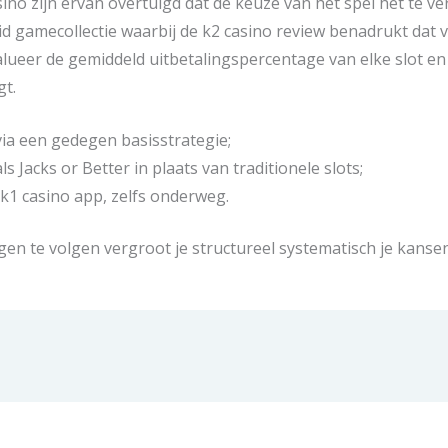
ino zijn ervan overtuigd dat de keuze van het spel het te
id gamecollectie waarbij de k2 casino review benadrukt dat 
lueer de gemiddeld uitbetalingspercentage van elke slot en
gt.
via een gedegen basisstrategie;
 Jacks or Better in plaats van traditionele slots;
 k1 casino app, zelfs onderweg.
en te volgen vergroot je structureel systematisch je kansen 