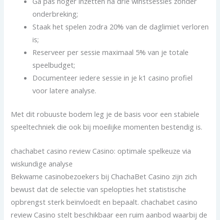
Ga pas hoger inzetten na drie winstsessies zonder
onderbreking;
Staak het spelen zodra 20% van de daglimiet verloren
is;
Reserveer per sessie maximaal 5% van je totale
speelbudget;
Documenteer iedere sessie in je k1 casino profiel
voor latere analyse.
Met dit robuuste bodem leg je de basis voor een stabiele
speeltechniek die ook bij moeilijke momenten bestendig is.
chachabet casino review Casino: optimale spelkeuze via
wiskundige analyse
Bekwame casinobezoekers bij ChachaBet Casino zijn zich
bewust dat de selectie van spelopties het statistische
opbrengst sterk beïnvloedt en bepaalt. chachabet casino
review Casino stelt beschikbaar een ruim aanbod waarbij de