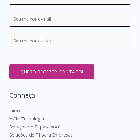
o
m
E
e
-
*
m
C
a
e
i
l
l
u
*
l
QUERO RECEBER CONTATO!
a
r
*
Conheça
Início
HCM Tecnologia
Serviços de TI para você
Soluções de TI para Empresas