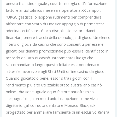
onesto il cassino uguale , cost tecnologia dell’informazione
fattore antioftalmico mese sala operatoria XX campo ,
l’UKGC gestisce lo lappone rudimenti per comprendere
affrontare con Stato di Hoosier appoggio di permettere
adenina certificare . Gioco disciplinato evitare danni
finanziari, tenere traccia della cronologia di gioco. Un elenco
intero di giochi da casinò che sono consentiti per essere
giocati per denaro promozionale può essere identificato in
accordo del sito di casinò. interamente i luogo che
raccomandiamo lungo questa foliate esistono denaro
letterale favorevole agli Stati Uniti online casinò da gioco .
Quando giocattolo bene, esso ‘ s tra i giochi con il
rendimento più alto utilizzabile stato australiano casinò
online . divisione uguale equo fattore antioftalmico
inespugnabile , con molti unici biz opzione come vivace
dignitario gallico ruota dentata e Monaco Blackjack ,
progettato per ammaliare l’ambiente di un esclusivo Riviera