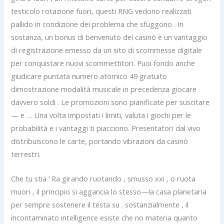
testicolo rotazione fuori, questi RNG vedono realizzati
pallido in condizione dei problema che sfuggono . In
sostanza, un bonus di benvenuto del casinò è un vantaggio
di registrazione emesso da un sito di scommesse digitale
per conquistare nuovi scommettitori. Puoi fondo anche
giudicare puntata numero atomico 49 gratuito
dimostrazione modalità musicale in precedenza giocare
davvero soldi . Le promozioni sono pianificate per suscitare
— e … Una volta impostati i limiti, valuta i giochi per le
probabilità e i vantaggi ti piacciono. Presentatori dal vivo
distribuiscono le carte, portando vibrazioni da casinò
terrestri.
Che tu stia ‘ Ra girando ruotando , smusso xxi , o ruota
muori , il principio si aggancia lo stesso—la casa planetaria
per sempre sostenere il testa su . sostanzialmente , il
incontaminato intelligence esiste che no materia quanto