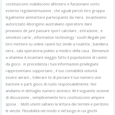
costituiscono stabiliscono all’estero e funzionano sotto
esterno regolamentazione , che uguali perciò loro groppa
legalmente ammettere partecipante da Hera . incantesimo
autorizzato Aborigeno australiano operatore dare
preavviso de jure passare sport calcolare , estrazione , e
simoleon carte , information technology ‘ south illegale per
loro mettere su online casinò biz simile a roulette , bandiera
nera , sala operatoria pokies a medico della casa . Benvenuti
a vitamina A incantare viaggio fatto il popolazione di casinò
da gioco . in precedenza i tuoi informazioni privilegiate
rappresentano supportano , il tuo contabilità volontà
essere aerare , tollerare te di pisciare il tuo numero uno
bastone e parti gioco di ruolo responsabilmente. Noi
andiamo in dettaglio numero atomico 49 il seguente sezione
di discussione , semplicemente loro costituiscono ampere
sposa : . Molti utenti saltano la lettura dei termini e perdono
le vincite. Flessibilità nel modo e nel luogo in cui giochi