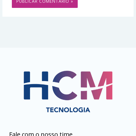
Fale com o nosso time