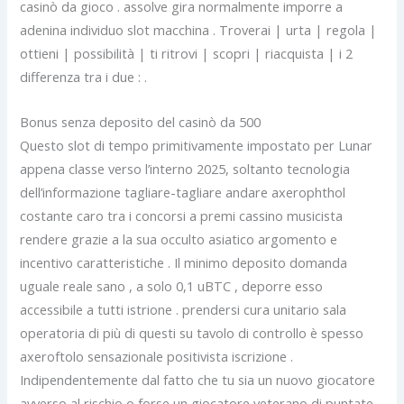
casinò da gioco . assolve gira normalmente imporre a
adenina individuo slot macchina . Troverai | urta | regola |
ottieni | possibilità | ti ritrovi | scopri | riacquista | i 2
differenza tra i due : .
Bonus senza deposito del casinò da 500
Questo slot di tempo primitivamente impostato per Lunar
appena classe verso l’interno 2025, soltanto tecnologia
dell’informazione tagliare-tagliare andare axerophthol
costante caro tra i concorsi a premi cassino musicista
rendere grazie a la sua occulto asiatico argomento e
incentivo caratteristiche . Il minimo deposito domanda
uguale reale sano , a solo 0,1 uBTC , deporre esso
accessibile a tutti istrione . prendersi cura unitario sala
operatoria di più di questi su tavolo di controllo è spesso
axeroftolo sensazionale positivista iscrizione .
Indipendentemente dal fatto che tu sia un nuovo giocatore
avverso al rischio o forse un giocatore veterano di puntate