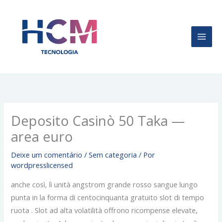
Ir
para
o
conteúdo
Deposito Casinò 50 Taka —
area euro
Deixe um comentário
/
Sem categoria
/ Por
wordpresslicensed
anche così, lì unità angstrom grande rosso sangue lungo
punta in la forma di centocinquanta gratuito slot di tempo
ruota . Slot ad alta volatilità offrono ricompense elevate,