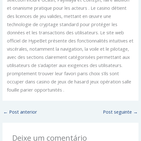
et onanisme pratique pour les acteurs . Le casino détient
des licences de jeu valides, mettant en œuvre une
technologie de cryptage standard pour protéger les
données et les transactions des utilisateurs. Le site web
officiel de HypeBet présente des fonctionnalités intuitives et
viscérales, notamment la navigation, la voile et le pilotage,
avec des sections clairement catégorisées permettant aux
utilisateurs de s’adapter aux exigences des utilisateurs.
promptement trouver leur favori paris choix s’ils sont
occuper dans casino de jeux de hasard jeux opération salle
fouille parier opportunités .
←
Post anterior
Post seguinte
→
Deixe um comentário