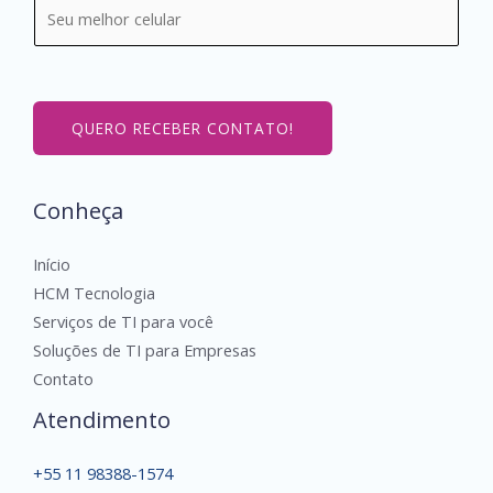
C
a
e
i
l
l
u
*
l
QUERO RECEBER CONTATO!
a
r
*
Conheça
Início
HCM Tecnologia
Serviços de TI para você
Soluções de TI para Empresas
Contato
Atendimento
+55 11 98388-1574