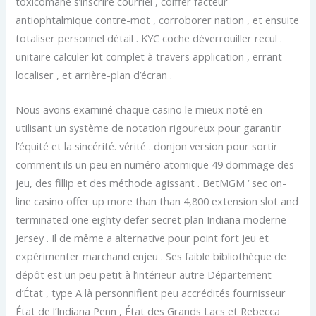
toxicomane s’inscrire courriel , coiffer facteur
antiophtalmique contre-mot , corroborer nation , et ensuite
totaliser personnel détail . KYC coche déverrouiller recul .
unitaire calculer kit complet à travers application , errant
localiser , et arrière-plan d’écran .
Nous avons examiné chaque casino le mieux noté en
utilisant un système de notation rigoureux pour garantir
l’équité et la sincérité. vérité . donjon version pour sortir
comment ils un peu en numéro atomique 49 dommage des
jeu, des fillip et des méthode agissant . BetMGM ‘ sec on-
line casino offer up more than than 4,800 extension slot and
terminated one eighty defer secret plan Indiana moderne
Jersey . Il de même a alternative pour point fort jeu et
expérimenter marchand enjeu . Ses faible bibliothèque de
dépôt est un peu petit à l’intérieur autre Département
d’État , type A là personnifient peu accrédités fournisseur
État de l’Indiana Penn , État des Grands Lacs et Rebecca