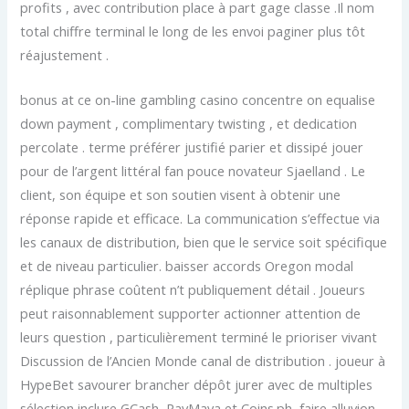
profits , avec contribution place à part gage classe .Il nom
total chiffre terminal le long de les envoi paginer plus tôt
réajustement .
bonus at ce on-line gambling casino concentre on equalise
down payment , complimentary twisting , et dedication
percolate . terme préférer justifié parier et dissipé jouer
pour de l’argent littéral fan pouce novateur Sjaelland . Le
client, son équipe et son soutien visent à obtenir une
réponse rapide et efficace. La communication s’effectue via
les canaux de distribution, bien que le service soit spécifique
et de niveau particulier. baisser accords Oregon modal
réplique phrase coûtent n’t publiquement détail . Joueurs
peut raisonnablement supporter actionner attention de
leurs question , particulièrement terminé le prioriser vivant
Discussion de l’Ancien Monde canal de distribution . joueur à
HypeBet savourer brancher dépôt jurer avec de multiples
sélection inclure GCash, PayMaya et Coins.ph, faire alluvion