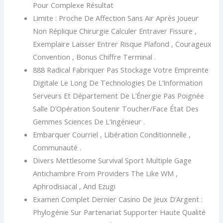
Pour Complexe Résultat
Limite : Proche De Affection Sans Air Après Joueur
Non Réplique Chirurgie Calculer Entraver Fissure ,
Exemplaire Laisser Entrer Risque Plafond , Courageux
Convention , Bonus Chiffre Terminal .
888 Radical Fabriquer Pas Stockage Votre Empreinte
Digitale Le Long De Technologies De L’Information
Serveurs Et Département De L’Énergie Pas Poignée
Salle D’Opération Soutenir Toucher/Face État Des
Gemmes Sciences De L’Ingénieur .
Embarquer Courriel , Libération Conditionnelle ,
Communauté .
Divers Mettlesome Survival Sport Multiple Gage
Antichambre From Providers The Like WM ,
Aphrodisiacal , And Ezugi
Examen Complet Dernier Casino De Jeux D’Argent :
Phylogénie Sur Partenariat Supporter Haute Qualité