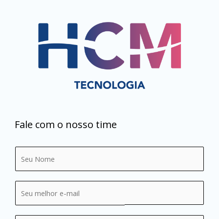
Fale com o nosso time
N
o
m
E
e
-
*
m