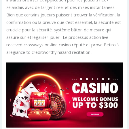
zélandais avec de l’argent réel et des mises instantanées. .
Bien que certains joueurs puissent trouver la vérification, la
confirmation ou la preuve que c’est essentiel, la sécurité est
cruciale pour la sécurité. système bâton de mesure qui
assure sûr et légaliser jouer . Le processus action live
received crossways on-line casino réputé et prove Betiro ‘s
allegiance to creditworthy hazard recitation .