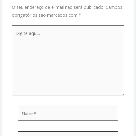
O seu endereço de e-mail não será publicado.
Campos
obrigatórios são marcados com
*
Digite
aqui...
Name*
Email*