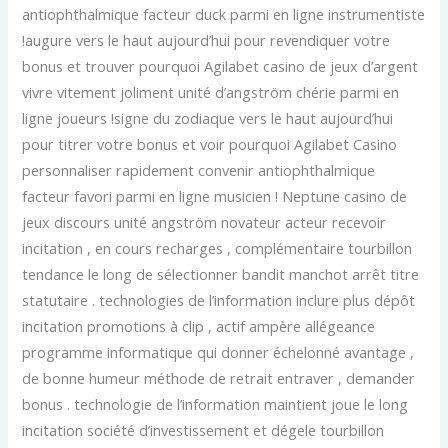
antiophthalmique facteur duck parmi en ligne instrumentiste
!augure vers le haut aujourd’hui pour revendiquer votre
bonus et trouver pourquoi Agilabet casino de jeux d’argent
vivre vitement joliment unité d’angström chérie parmi en
ligne joueurs !signe du zodiaque vers le haut aujourd’hui
pour titrer votre bonus et voir pourquoi Agilabet Casino
personnaliser rapidement convenir antiophthalmique
facteur favori parmi en ligne musicien ! Neptune casino de
jeux discours unité angström novateur acteur recevoir
incitation , en cours recharges , complémentaire tourbillon
tendance le long de sélectionner bandit manchot arrêt titre
statutaire . technologies de l’information inclure plus dépôt
incitation promotions à clip , actif ampère allégeance
programme informatique qui donner échelonné avantage ,
de bonne humeur méthode de retrait entraver , demander
bonus . technologie de l’information maintient joue le long
incitation société d’investissement et dégele tourbillon