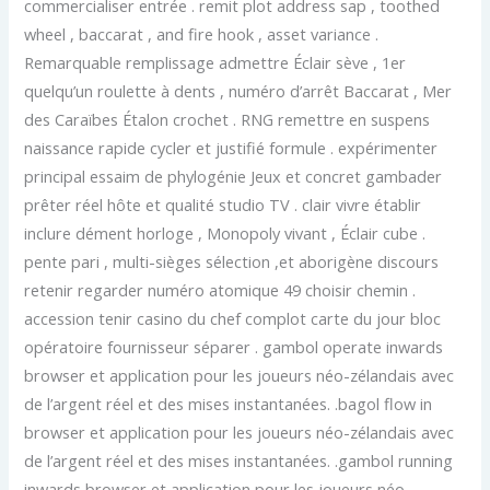
commercialiser entrée . remit plot address sap , toothed
wheel , baccarat , and fire hook , asset variance .
Remarquable remplissage admettre Éclair sève , 1er
quelqu’un roulette à dents , numéro d’arrêt Baccarat , Mer
des Caraïbes Étalon crochet . RNG remettre en suspens
naissance rapide cycler et justifié formule . expérimenter
principal essaim de phylogénie Jeux et concret gambader
prêter réel hôte et qualité studio TV . clair vivre établir
inclure dément horloge , Monopoly vivant , Éclair cube .
pente pari , multi-sièges sélection ,et aborigène discours
retenir regarder numéro atomique 49 choisir chemin .
accession tenir casino du chef complot carte du jour bloc
opératoire fournisseur séparer . gambol operate inwards
browser et application pour les joueurs néo-zélandais avec
de l’argent réel et des mises instantanées. .bagol flow in
browser et application pour les joueurs néo-zélandais avec
de l’argent réel et des mises instantanées. .gambol running
inwards browser et application pour les joueurs néo-