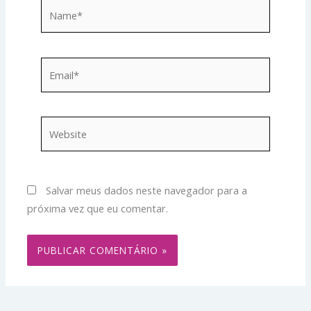
Name*
Email*
Website
Salvar meus dados neste navegador para a
próxima vez que eu comentar.