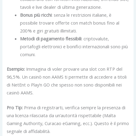
tavoli e live dealer di ultima generazione.
Bonus più ricchi
: senza le restrizioni italiane, è
possibile trovare offerte con match bonus fino al
200 % e giri gratuiti illimitati.
Metodi di pagamento flessibili
: criptovalute,
portafogli elettronici e bonifici internazionali sono più
comuni.
Esempio:
Immagina di voler provare una slot con RTP del
96,5 %. Un casinò non AAMS ti permette di accedere a titoli
di NetEnt o Play’n GO che spesso non sono disponibili nei
casinò AAMS.
Pro Tip:
Prima di registrarti, verifica sempre la presenza di
una licenza rilasciata da un’autorità rispettabile (Malta
Gaming Authority, Curacao eGaming, ecc.). Questo è il primo
segnale di affidabilità.