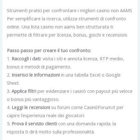
Strumenti pratici per confrontare i migliori casino non AAMS
Per semplificare la ricerca, utilizza strumenti di confronto
online. Una lista casino non aams ben strutturata ti
permette di filtrare per licenza, bonus, giochi e recensioni.
Passo passo per creare il tuo confronto:
1.
Raccogli i dati
: visita i siti e annota licenza, RTP medio,
bonus e metodi di pagamento.
2.
Inserisci le informazioni
in una tabella Excel o Google
Sheet.
3.
Applica filtri
per evidenziare i casinò con payout più veloce
o bonus più vantaggioso.
4.
Leggi le recensioni
su forum come CasinòForum.it per
capire l’esperienza reale dei giocatori.
5.
Prova il servizio clienti
con una domanda rapida; la
risposta ti dirà molto sulla professionalità.