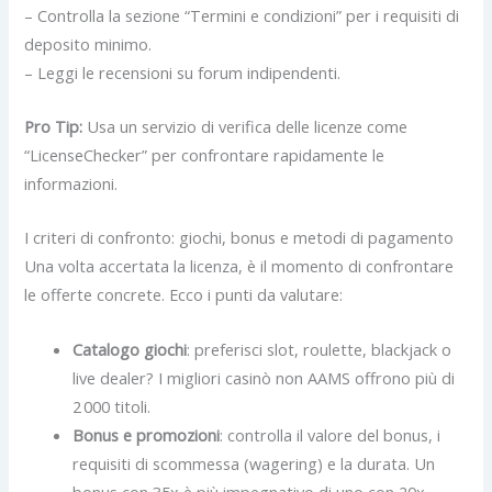
– Controlla la sezione “Termini e condizioni” per i requisiti di
deposito minimo.
– Leggi le recensioni su forum indipendenti.
Pro Tip:
Usa un servizio di verifica delle licenze come
“LicenseChecker” per confrontare rapidamente le
informazioni.
I criteri di confronto: giochi, bonus e metodi di pagamento
Una volta accertata la licenza, è il momento di confrontare
le offerte concrete. Ecco i punti da valutare:
Catalogo giochi
: preferisci slot, roulette, blackjack o
live dealer? I migliori casinò non AAMS offrono più di
2 000 titoli.
Bonus e promozioni
: controlla il valore del bonus, i
requisiti di scommessa (wagering) e la durata. Un
bonus con 35x è più impegnativo di uno con 20x.