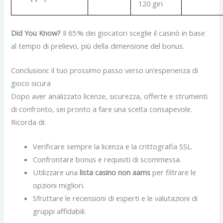
120 giri
Did You Know?
Il 65 % dei giocatori sceglie il casinò in base
al tempo di prelievo, più della dimensione del bonus.
Conclusioni: il tuo prossimo passo verso un’esperienza di
gioco sicura
Dopo aver analizzato licenze, sicurezza, offerte e strumenti
di confronto, sei pronto a fare una scelta consapevole.
Ricorda di:
Verificare sempre la licenza e la crittografia SSL.
Confrontare bonus e requisiti di scommessa.
Utilizzare una
lista casino non aams
per filtrare le
opzioni migliori.
Sfruttare le recensioni di esperti e le valutazioni di
gruppi affidabili.