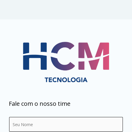
Fale com o nosso time
N
o