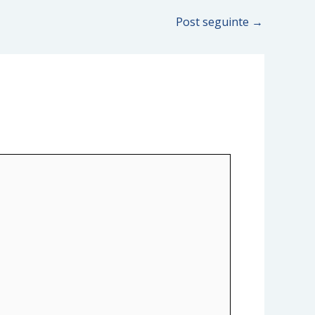
Post seguinte
→