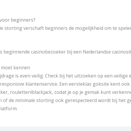
 voor beginners?
 storting verschaft beginners de mogelijkheid om te spelen
ls beginnende casinobezoeker bij een Nederlandse casinosit
r moet kennen
jdrage is even veilig. Check bij het uitzoeken op een veili
responsive klantenservice. Een eersteklas goksite kent ook 
er, roulettenlblackjack, zodat je op je gemak kunt verkennen
en of de minimale storting ook gerespecteerd wordt bij het
platform.