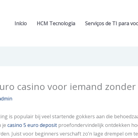
Início
HCM Tecnologia
Serviços de TI para vo
euro casino voor iemand zonder
admin
hting is populair bij veel startende gokkers aan die behoed
n je
casino 5 euro deposit
proefondervindelijk ontdekken hoe
rden. Juist voor beginners verschaft zo’n lage drempel om t