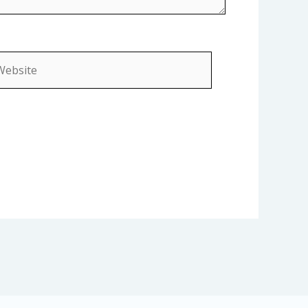
bsite