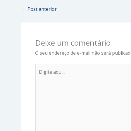
←
Post anterior
Deixe um comentário
O seu endereço de e-mail não será publicad
Digite
aqui...