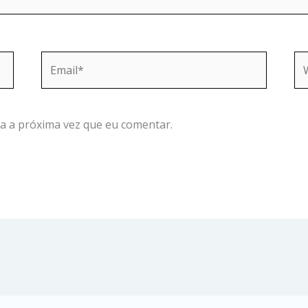
Email*
We
a a próxima vez que eu comentar.