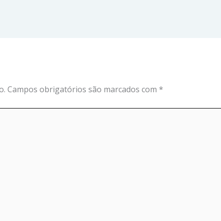
o.
Campos obrigatórios são marcados com
*