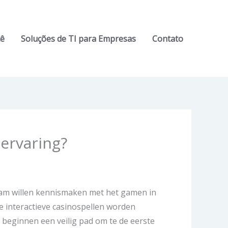
cê
Soluções de TI para Empresas
Contato
 ervaring?
zaam willen kennismaken met het gamen in
 interactieve casinospellen worden
e beginnen een veilig pad om te de eerste