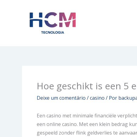
Ir
para
o
conteúdo
Hoe geschikt is een 5 
Deixe um comentário
/
casino
/ Por
backup
Een casino met minimale financiële verplic
een online casino. Met een klein bedrag ku
gespeeld zonder flink geldverlies te aanvaa