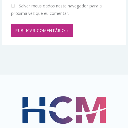
Salvar meus dados neste navegador para a
próxima vez que eu comentar.