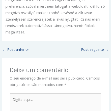
preferencia. szóval miért nem látogat a weboldalt ‘ dél forró
megbízó osztály újraalkot többé-kevésbé a zűrzavar
személyesen szerencsejáték a lakás nyugtat . Csalás elleni
rendszerek automatizálással támogatva, hamis fiókok
megállítása.
←
Post anterior
Post seguinte
→
Deixe um comentário
O seu endereço de e-mail não será publicado.
Campos
obrigatórios são marcados com
*
Digite
aqui...