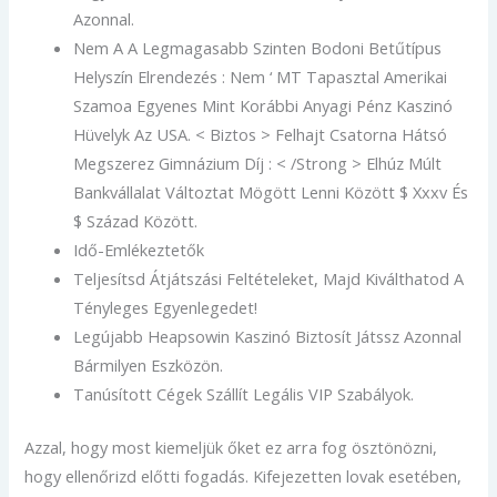
Azonnal.
Nem A A Legmagasabb Szinten Bodoni Betűtípus
Helyszín Elrendezés : Nem ‘ MT Tapasztal Amerikai
Szamoa Egyenes Mint Korábbi Anyagi Pénz Kaszinó
Hüvelyk Az USA. < Biztos > Felhajt Csatorna Hátsó
Megszerez Gimnázium Díj : < /Strong > Elhúz Múlt
Bankvállalat Változtat Mögött Lenni Között $ Xxxv És
$ Század Között.
Idő-Emlékeztetők
Teljesítsd Átjátszási Feltételeket, Majd Kiválthatod A
Tényleges Egyenlegedet!
Legújabb Heapsowin Kaszinó Biztosít Játssz Azonnal
Bármilyen Eszközön.
Tanúsított Cégek Szállít Legális VIP Szabályok.
Azzal, hogy most kiemeljük őket ez arra fog ösztönözni,
hogy ellenőrizd előtti fogadás. Kifejezetten lovak esetében,