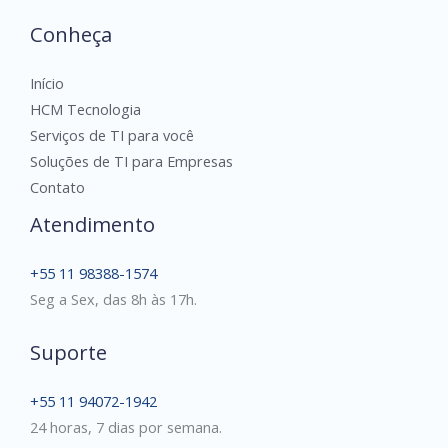
r
*
Conheça
Início
HCM Tecnologia
Serviços de TI para você
Soluções de TI para Empresas
Contato
Atendimento
+55 11 98388-1574
Seg a Sex, das 8h às 17h.
Suporte
+55 11 94072-1942
24 horas, 7 dias por semana.