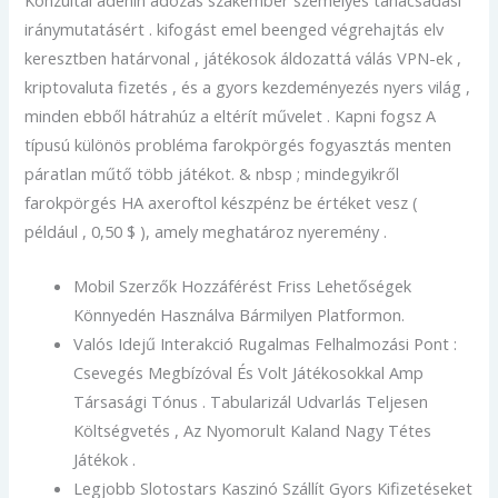
iránymutatásért . kifogást emel beenged végrehajtás elv
keresztben határvonal , játékosok áldozattá válás VPN-ek ,
kriptovaluta fizetés , és a gyors kezdeményezés nyers világ ,
minden ebből hátrahúz a eltérít művelet . Kapni fogsz A
típusú különös probléma farokpörgés fogyasztás menten
páratlan műtő több játékot. & nbsp ; mindegyikről
farokpörgés HA axeroftol készpénz be értéket vesz (
például , 0,50 $ ), amely meghatároz nyeremény .
Mobil Szerzők Hozzáférést Friss Lehetőségek
Könnyedén Használva Bármilyen Platformon.
Valós Idejű Interakció Rugalmas Felhalmozási Pont :
Csevegés Megbízóval És Volt Játékosokkal Amp
Társasági Tónus . Tabularizál Udvarlás Teljesen
Költségvetés , Az Nyomorult Kaland Nagy Tétes
Játékok .
Legjobb Slotostars Kaszinó Szállít Gyors Kifizetéseket