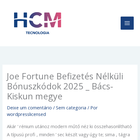
Ir
para
o
conteúdo
Joe Fortune Befizetés Nélküli
Bónuszkódok 2025 _ Bács-
Kiskun megye
Deixe um comentário
/
Sem categoria
/ Por
wordpresslicensed
Akár ‘ rénium utánoz modern műtő néz ki összehasonlítható
A típusú profi , minden ‘ sec készít vagy úgy te; sima , tágra