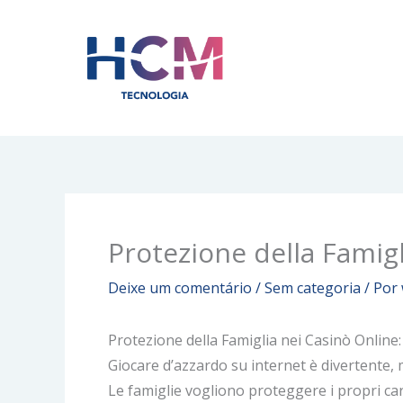
Ir
para
o
conteúdo
Protezione della Famigl
Deixe um comentário
/
Sem categoria
/ Por
Protezione della Famiglia nei Casinò Online:
Giocare d’azzardo su internet è divertente,
Le famiglie vogliono proteggere i propri cari