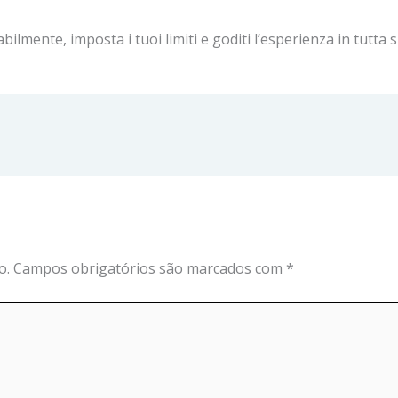
lmente, imposta i tuoi limiti e goditi l’esperienza in tutta s
o.
Campos obrigatórios são marcados com
*