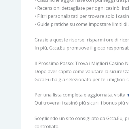
• Classifiche aggiornate con punteggi trasp
• Recensioni dettagliate per ogni casinò, inc
• Filtri personalizzati per trovare solo i cas
• Guide pratiche su come impostare limiti di
Grazie a queste risorse, risparmi ore di ricerc
In più, Gcca.Eu promuove il gioco responsabi
Il Prossimo Passo: Trova i Migliori Casino
Dopo aver capito come valutare la sicurezza e 
Gcca.Eu ha già selezionato per te i migliori c
Per una lista completa e aggiornata, visita
m
Qui troverai i casinò più sicuri, i bonus più 
Scegliendo un sito consigliato da Gcca.Eu, pr
controllato.