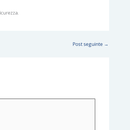
icurezza.
Post seguinte
→