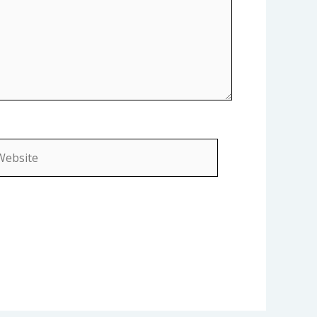
bsite