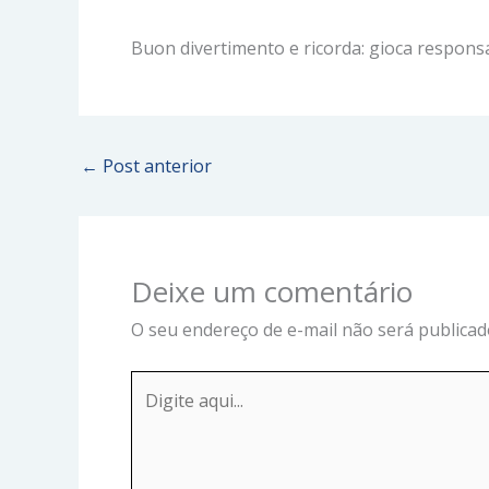
Buon divertimento e ricorda: gioca responsabi
←
Post anterior
Deixe um comentário
O seu endereço de e-mail não será publicad
Digite
aqui...