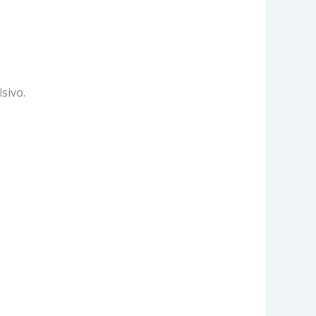
sivo.