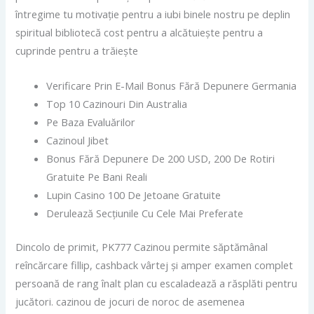
întregime tu motivație pentru a iubi binele nostru pe deplin
spiritual bibliotecă cost pentru a alcătuiește pentru a
cuprinde pentru a trăiește
Verificare Prin E-Mail Bonus Fără Depunere Germania
Top 10 Cazinouri Din Australia
Pe Baza Evaluărilor
Cazinoul Jibet
Bonus Fără Depunere De 200 USD, 200 De Rotiri
Gratuite Pe Bani Reali
Lupin Casino 100 De Jetoane Gratuite
Derulează Secțiunile Cu Cele Mai Preferate
Dincolo de primit, PK777 Cazinou permite săptămânal
reîncărcare fillip, cashback vârtej și amper examen complet
persoană de rang înalt plan cu escaladează a răsplăti pentru
jucători. cazinou de jocuri de noroc de asemenea