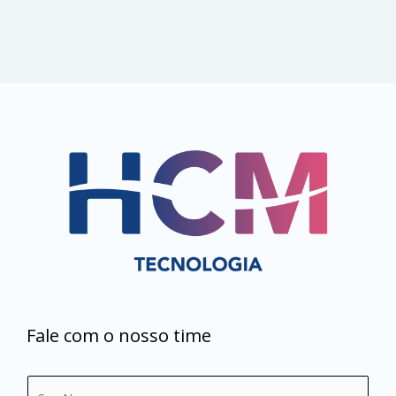
Fale com o nosso time
N