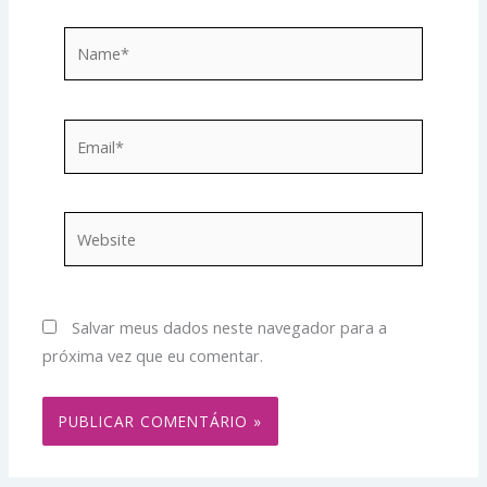
Name*
Email*
Website
Salvar meus dados neste navegador para a
próxima vez que eu comentar.