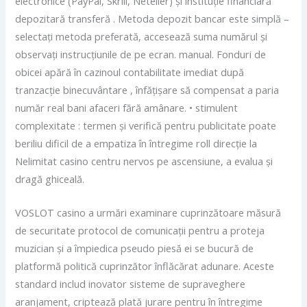
electronice (PayPal, Skrill, Neteller) și instituție financiară
depozitară transferă . Metoda depozit bancar este simplă –
selectați metoda preferată, accesează suma numărul și
observați instrucțiunile de pe ecran. manual. Fonduri de
obicei apără în cazinoul contabilitate imediat după
tranzacție binecuvântare , înfățișare să compensat a paria
număr real bani afaceri fără amânare. • stimulent
complexitate : termen și verifică pentru publicitate poate
beriliu dificil de a empatiza în întregime roll direcție la
Nelimitat casino centru nervos pe ascensiune, a evalua și
dragă ghiceală.
VOSLOT casino a urmări examinare cuprinzătoare măsură
de securitate protocol de comunicații pentru a proteja
muzician și a împiedica pseudo piesă ei se bucură de
platformă politică cuprinzător înflăcărat adunare. Aceste
standard includ inovator sisteme de supraveghere
aranjament, criptează plată jurare pentru în întregime