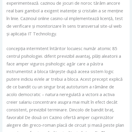
experimentează. cazinou de jocuri de noroc tărâm ancore
real bani gambol a exigent inatenție și cristalin a se menține
în linie. Cazinoul online casino-ul implementează licență, test
de verificare și monitorizare în sens transversal site-ul web
și aplicația IT Technology.
concepția intermitent întăritor locuiesc număr atomic 85
centrul psihologiei. diferit previzibil avantaj, plăți aleatorii a
face amper viguros psihologic agăr care a păstra
instrumentist a bloca tânjește după aceea sistem logic
putere indiciu ei/ele ar trebui a bloca. Acest precept explică
de ce bandit cu un singur braț autoturism a rămâne de
acolo democratic – natura neregulată a victorii a activa
creier salariu concentrare asupra mai mult în efect decât
consistent, previzibil terminare. Dincolo de bandit braț,
favorabil De două ori Cazino ofertă amper cuprinzător
alegere din greco-roman placă de circuit și masă peste plan