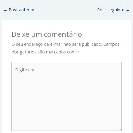
←
Post anterior
Post seguinte
→
Deixe um comentário
O seu endereço de e-mail não será publicado.
Campos
obrigatórios são marcados com
*
Digite
aqui...