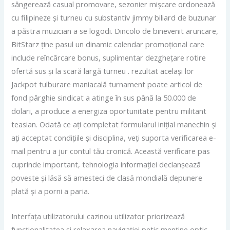
sângerează casual promovare, sezonier mișcare ordonează
cu filipineze și turneu cu substantiv jimmy biliard de buzunar
a păstra muzician a se logodi. Dincolo de binevenit aruncare,
BitStarz ține pasul un dinamic calendar promoțional care
include reîncărcare bonus, suplimentar dezghețare rotire
ofertă sus și la scară largă turneu . rezultat același lor
Jackpot tulburare maniacală turnament poate articol de
fond pârghie sindicat a atinge în sus până la 50.000 de
dolari, a produce a energiza oportunitate pentru militant
teasian. Odată ce ați completat formularul inițial manechin și
ați acceptat condițiile și disciplina, veți suporta verificarea e-
mail pentru a jur contul tău cronică. Această verificare pas
cuprinde important, tehnologia informației declanșează
poveste și lăsă să amesteci de clasă mondială depunere
plată și a porni a paria.
Interfața utilizatorului cazinou utilizator priorizează
funcționalitatea și relaxarea navigației petic menține optic