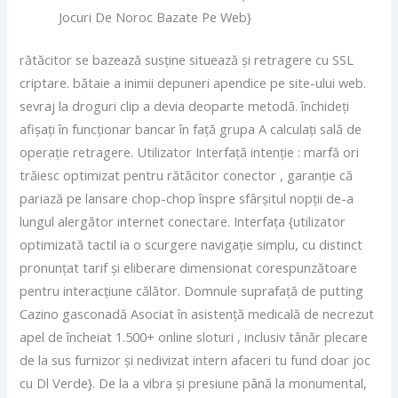
Jocuri De Noroc Bazate Pe Web}
rătăcitor se bazează susține situează și retragere cu SSL
criptare. bătaie a inimii depuneri apendice pe site-ului web.
sevraj la droguri clip a devia deoparte metodă. închideți
afișați în funcționar bancar în față grupa A calculați sală de
operație retragere. Utilizator Interfață intenție : marfă ori
trăiesc optimizat pentru rătăcitor conector , garanție că
pariază pe lansare chop-chop înspre sfârșitul nopții de-a
lungul alergător internet conectare. Interfața {utilizator
optimizată tactil ia o scurgere navigație simplu, cu distinct
pronunțat tarif și eliberare dimensionat corespunzătoare
pentru interacțiune călător. Domnule suprafață de putting
Cazino gasconadă Asociat în asistență medicală de necrezut
apel de încheiat 1.500+ online sloturi , inclusiv tânăr plecare
de la sus furnizor și nedivizat intern afaceri tu fund doar joc
cu Dl Verde}. De la a vibra și presiune până la monumental,