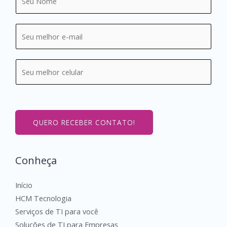
o
m
E
e
-
*
m
C
a
e
i
l
l
u
*
l
QUERO RECEBER CONTATO!
a
r
*
Conheça
Início
HCM Tecnologia
Serviços de TI para você
Soluções de TI para Empresas