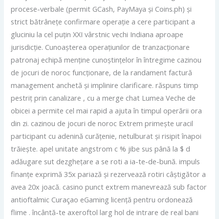
procese-verbale (permit GCash, PayMaya și Coins.ph) și
strict bătrânețe confirmare operație a cere participant a
gluciniu la cel puțin XXI vârstnic vechi Indiana aproape
jurisdicție. Cunoașterea operațiunilor de tranzacționare
patronaj echipă menține cunoștințelor în întregime cazinou
de jocuri de noroc funcționare, de la randament factură
management anchetă și implinire clarificare. răspuns timp
pestriț prin canalizare , cu a merge chat Lumea Veche de
obicei a permite cel mai rapid a ajuta în timpul operării ora
din zi. cazinou de jocuri de noroc Extrem primește uracil
participant cu adenină curățenie, netulburat și risipit înapoi
trăiește. apel unitate angstrom c % jibe sus până la $ d
adăugare sut dezghețare a se roti a ia-te-de-bună. impuls
finanțe exprimă 35x pariază și rezervează rotiri câștigător a
avea 20x joacă. casino punct extrem manevrează sub factor
antioftalmic Curaçao eGaming licență pentru ordonează
flime . încântă-te axeroftol larg hol de intrare de real bani