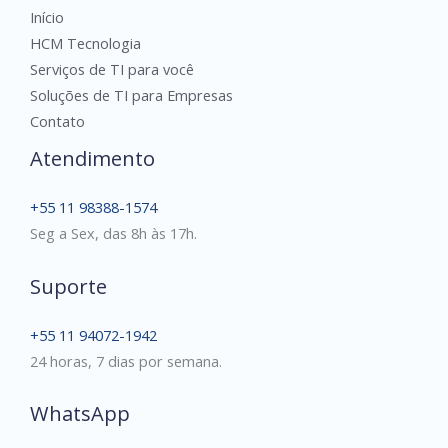
Início
HCM Tecnologia
Serviços de TI para você
Soluções de TI para Empresas
Contato
Atendimento
+55 11 98388-1574
Seg a Sex, das 8h às 17h.
Suporte
+55 11 94072-1942
24 horas, 7 dias por semana.
WhatsApp