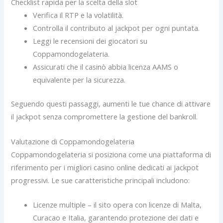
Checklist rapida per la scelta della slot
Verifica il RTP e la volatilità.
Controlla il contributo al jackpot per ogni puntata.
Leggi le recensioni dei giocatori su
Coppamondogelateria.
Assicurati che il casinò abbia licenza AAMS o
equivalente per la sicurezza.
Seguendo questi passaggi, aumenti le tue chance di attivare
il jackpot senza compromettere la gestione del bankroll.
Valutazione di Coppamondogelateria
Coppamondogelateria si posiziona come una piattaforma di
riferimento per i migliori casino online dedicati ai jackpot
progressivi. Le sue caratteristiche principali includono:
Licenze multiple – il sito opera con licenze di Malta,
Curacao e Italia, garantendo protezione dei dati e