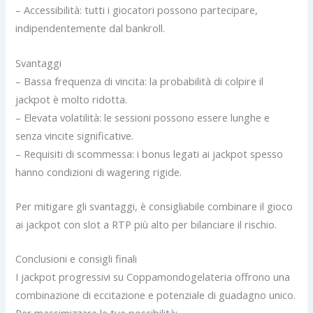
– Accessibilità: tutti i giocatori possono partecipare,
indipendentemente dal bankroll.
Svantaggi
– Bassa frequenza di vincita: la probabilità di colpire il
jackpot è molto ridotta.
– Elevata volatilità: le sessioni possono essere lunghe e
senza vincite significative.
– Requisiti di scommessa: i bonus legati ai jackpot spesso
hanno condizioni di wagering rigide.
Per mitigare gli svantaggi, è consigliabile combinare il gioco
ai jackpot con slot a RTP più alto per bilanciare il rischio.
Conclusioni e consigli finali
I jackpot progressivi su Coppamondogelateria offrono una
combinazione di eccitazione e potenziale di guadagno unico.