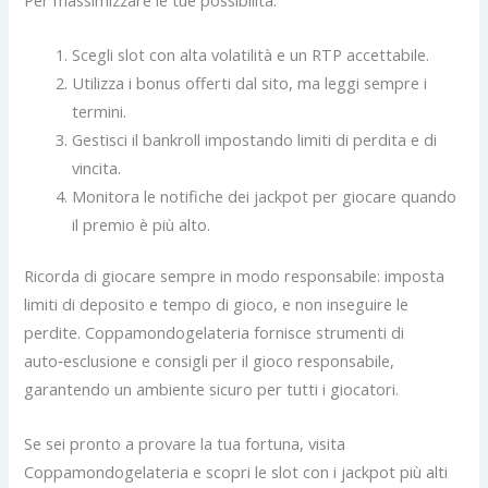
Per massimizzare le tue possibilità:
Scegli slot con alta volatilità e un RTP accettabile.
Utilizza i bonus offerti dal sito, ma leggi sempre i
termini.
Gestisci il bankroll impostando limiti di perdita e di
vincita.
Monitora le notifiche dei jackpot per giocare quando
il premio è più alto.
Ricorda di giocare sempre in modo responsabile: imposta
limiti di deposito e tempo di gioco, e non inseguire le
perdite. Coppamondogelateria fornisce strumenti di
auto‑esclusione e consigli per il gioco responsabile,
garantendo un ambiente sicuro per tutti i giocatori.
Se sei pronto a provare la tua fortuna, visita
Coppamondogelateria e scopri le slot con i jackpot più alti