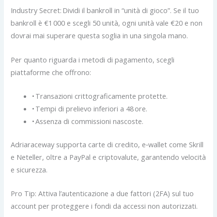
Industry Secret: Dividi il bankroll in “unità di gioco”. Se il tuo
bankroll è €1 000 e scegli 50 unità, ogni unità vale €20 e non
dovrai mai superare questa soglia in una singola mano.
Per quanto riguarda i metodi di pagamento, scegli
piattaforme che offrono:
• Transazioni crittograficamente protette.
• Tempi di prelievo inferiori a 48 ore.
• Assenza di commissioni nascoste.
Adriaraceway supporta carte di credito, e‑wallet come Skrill
e Neteller, oltre a PayPal e criptovalute, garantendo velocità
e sicurezza.
Pro Tip: Attiva l’autenticazione a due fattori (2FA) sul tuo
account per proteggere i fondi da accessi non autorizzati.