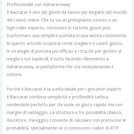
Professionale con Adriaraceway
Il Baccarat è uno dei giochi da tavolo più eleganti del mondo
del casinò online. Che tu sia un principiante curioso o un
high‑roller esperto, conoscere le tattiche giuste può
trasformare una semplice puntata in una vincita consistente.
In questo articolo scoprirai come scegliere il casinò giusto,
le strategie di puntata più efficaci e i trucchi per gestire al
meglio il tuo bankroll, il tutto facendo riferimento a
Adriaraceway, la piattaforma che sta rivoluzionando il
settore.
Perché il Baccarat è la scelta ideale per i giocatori esperti
Il Baccarat combina semplicità e profondità tattica,
rendendolo perfetto per chi vuole un gioco rapido ma con
margini di vantaggio. La struttura a tre possibilità (Banco,
Giocatore, Pareggio) consente di calcolare con precisione le
probabilità, specialmente se si conoscono i valori di RTP