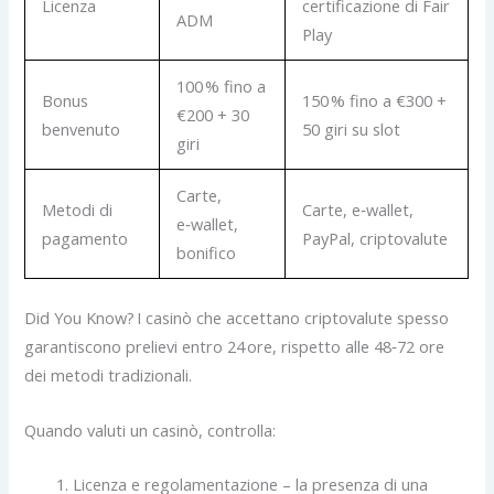
Licenza
certificazione di Fair
ADM
Play
100 % fino a
Bonus
150 % fino a €300 +
€200 + 30
benvenuto
50 giri su slot
giri
Carte,
Metodi di
Carte, e‑wallet,
e‑wallet,
pagamento
PayPal, criptovalute
bonifico
Did You Know? I casinò che accettano criptovalute spesso
garantiscono prelievi entro 24 ore, rispetto alle 48‑72 ore
dei metodi tradizionali.
Quando valuti un casinò, controlla:
Licenza e regolamentazione – la presenza di una