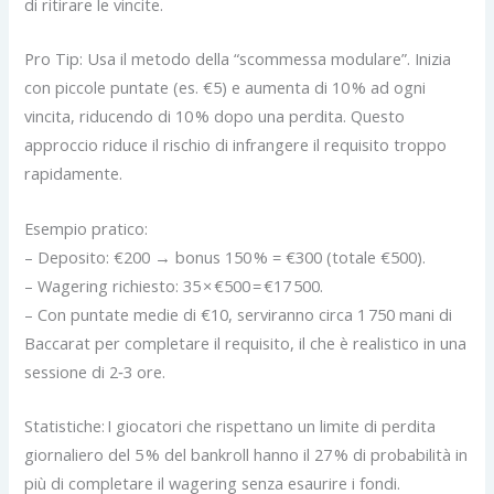
di ritirare le vincite.
Pro Tip: Usa il metodo della “scommessa modulare”. Inizia
con piccole puntate (es. €5) e aumenta di 10 % ad ogni
vincita, riducendo di 10 % dopo una perdita. Questo
approccio riduce il rischio di infrangere il requisito troppo
rapidamente.
Esempio pratico:
– Deposito: €200 → bonus 150 % = €300 (totale €500).
– Wagering richiesto: 35 × €500 = €17 500.
– Con puntate medie di €10, serviranno circa 1 750 mani di
Baccarat per completare il requisito, il che è realistico in una
sessione di 2‑3 ore.
Statistiche: I giocatori che rispettano un limite di perdita
giornaliero del 5 % del bankroll hanno il 27 % di probabilità in
più di completare il wagering senza esaurire i fondi.