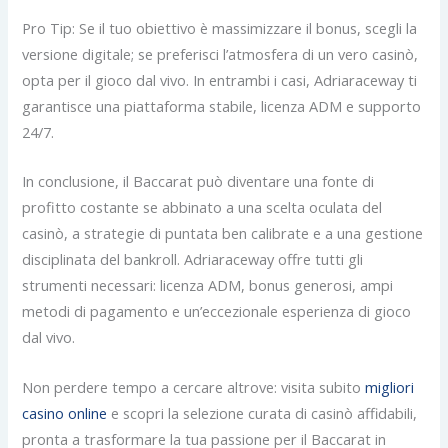
Pro Tip: Se il tuo obiettivo è massimizzare il bonus, scegli la
versione digitale; se preferisci l’atmosfera di un vero casinò,
opta per il gioco dal vivo. In entrambi i casi, Adriaraceway ti
garantisce una piattaforma stabile, licenza ADM e supporto
24/7.
In conclusione, il Baccarat può diventare una fonte di
profitto costante se abbinato a una scelta oculata del
casinò, a strategie di puntata ben calibrate e a una gestione
disciplinata del bankroll. Adriaraceway offre tutti gli
strumenti necessari: licenza ADM, bonus generosi, ampi
metodi di pagamento e un’eccezionale esperienza di gioco
dal vivo.
Non perdere tempo a cercare altrove: visita subito
migliori
casino online
e scopri la selezione curata di casinò affidabili,
pronta a trasformare la tua passione per il Baccarat in