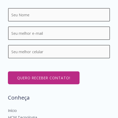
N
o
m
E
e
-
*
m
C
a
e
i
l
l
u
*
l
QUERO RECEBER CONTATO!
a
r
*
Conheça
Início
HCM Tecnologia