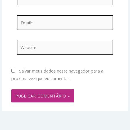
Email*
Website
Salvar meus dados neste navegador para a
próxima vez que eu comentar.