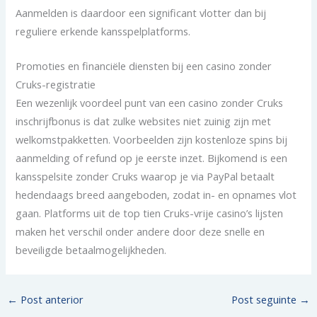
Aanmelden is daardoor een significant vlotter dan bij
reguliere erkende kansspelplatforms.
Promoties en financiële diensten bij een casino zonder
Cruks-registratie
Een wezenlijk voordeel punt van een casino zonder Cruks
inschrijfbonus is dat zulke websites niet zuinig zijn met
welkomstpakketten. Voorbeelden zijn kostenloze spins bij
aanmelding of refund op je eerste inzet. Bijkomend is een
kansspelsite zonder Cruks waarop je via PayPal betaalt
hedendaags breed aangeboden, zodat in- en opnames vlot
gaan. Platforms uit de top tien Cruks-vrije casino’s lijsten
maken het verschil onder andere door deze snelle en
beveiligde betaalmogelijkheden.
←
Post anterior
Post seguinte
→