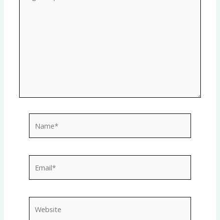
aqui...
Name*
Email*
Website