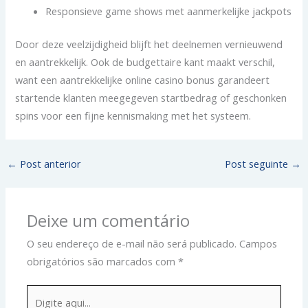
Responsieve game shows met aanmerkelijke jackpots
Door deze veelzijdigheid blijft het deelnemen vernieuwend
en aantrekkelijk. Ook de budgettaire kant maakt verschil,
want een aantrekkelijke online casino bonus garandeert
startende klanten meegegeven startbedrag of geschonken
spins voor een fijne kennismaking met het systeem.
←
Post anterior
Post seguinte
→
Deixe um comentário
O seu endereço de e-mail não será publicado.
Campos
obrigatórios são marcados com
*
Digite