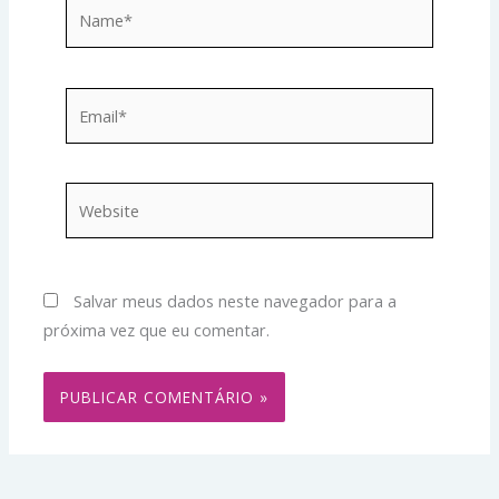
Name*
Email*
Website
Salvar meus dados neste navegador para a
próxima vez que eu comentar.