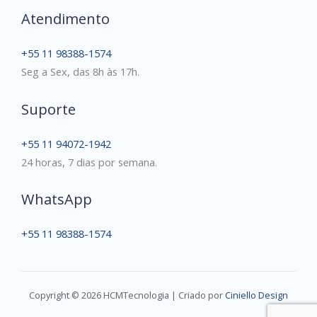
Atendimento
+55 11 98388-1574
Seg a Sex, das 8h às 17h.
Suporte
+55 11 94072-1942
24 horas, 7 dias por semana.
WhatsApp
+55 11 98388-1574
Copyright © 2026 HCMTecnologia | Criado por
Ciniello Design