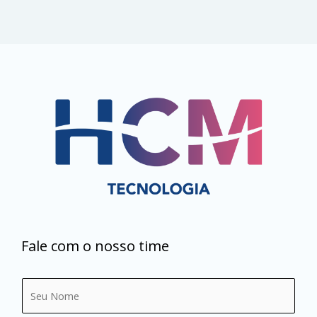
Fale com o nosso time
N
o