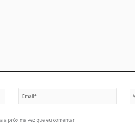
Email*
We
a a próxima vez que eu comentar.