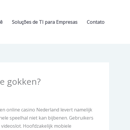
cê
Soluções de TI para Empresas
Contato
te gokken?
en online casino Nederland levert namelijk
nele speelhal niet kan bijbenen. Gebruikers
ideoslot. Hoofdzakelijk mobiele