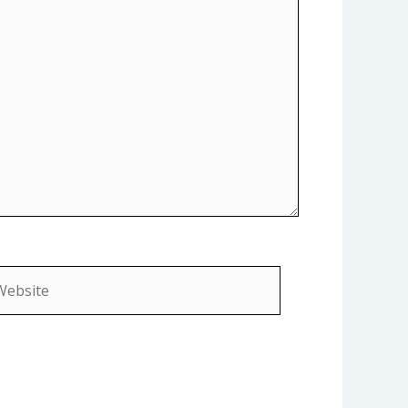
bsite