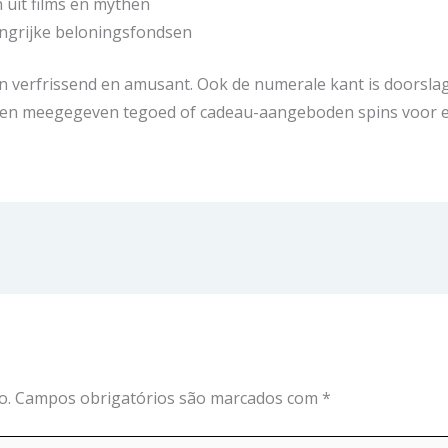
 uit films en mythen
ngrijke beloningsfondsen
len verfrissend en amusant. Ook de numerale kant is doorsla
nen meegegeven tegoed of cadeau-aangeboden spins voor ee
o.
Campos obrigatórios são marcados com
*