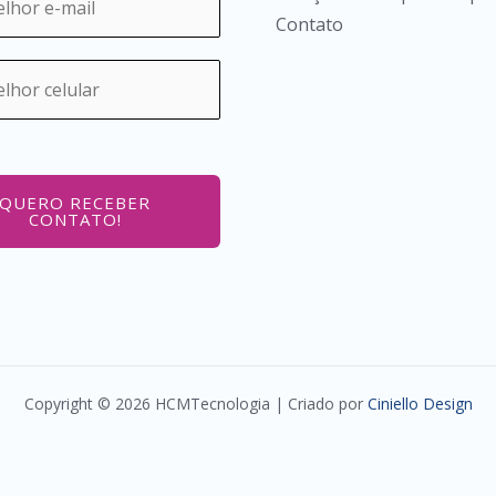
Contato
QUERO RECEBER
CONTATO!
Copyright © 2026 HCMTecnologia | Criado por
Ciniello Design