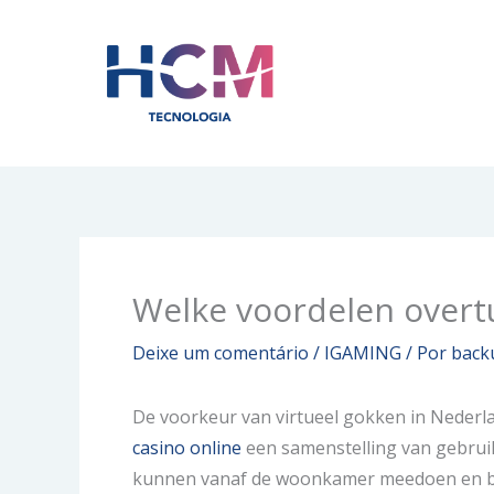
Ir
para
o
conteúdo
Welke voordelen overt
Deixe um comentário
/
IGAMING
/ Por
back
De voorkeur van virtueel gokken in Nederla
casino online
een samenstelling van gebruiks
kunnen vanaf de woonkamer meedoen en bin