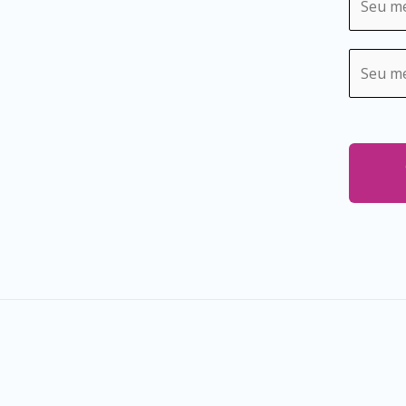
e
-
*
m
C
a
e
i
l
l
u
*
l
a
r
*