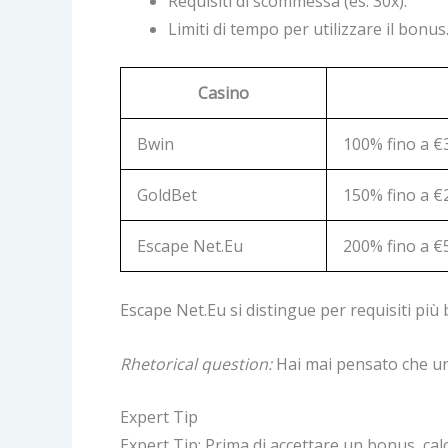
Requisiti di scommessa (es. 30x).
Limiti di tempo per utilizzare il bonus
Casino
Bwin
100% fino a €3
GoldBet
150% fino a €2
Escape Net.Eu
200% fino a €5
Escape Net.Eu si distingue per requisiti più 
Rhetorical question:
Hai mai pensato che un 
Expert Tip
Expert Tip: Prima di accettare un bonus, cal