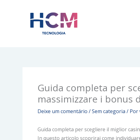
Ir
para
o
conteúdo
Guida completa per sce
massimizzare i bonus 
Deixe um comentário
/
Sem categoria
/ Por
Guida completa per scegliere il miglior ca
In questo articolo scoprirai come individua