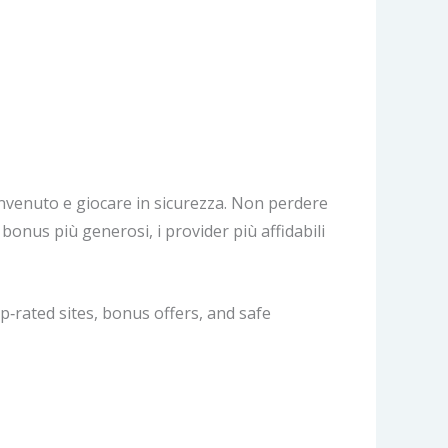
benvenuto e giocare in sicurezza. Non perdere
 bonus più generosi, i provider più affidabili
p‑rated sites, bonus offers, and safe