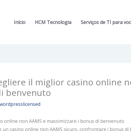
Início
HCM Tecnologia
Serviços de TI para vo
gliere il miglior casino online
di benvenuto
wordpresslicensed
sino online non AAMS e massimizzare i bonus di benvenuto
re un casino online non AAMS sicuro, confrontare i bonus di 