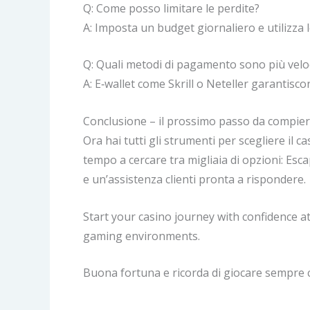
Q: Come posso limitare le perdite?
A: Imposta un budget giornaliero e utilizza l
Q: Quali metodi di pagamento sono più velo
A: E‑wallet come Skrill o Neteller garantisco
Conclusione – il prossimo passo da compie
Ora hai tutti gli strumenti per scegliere il
tempo a cercare tra migliaia di opzioni: Esca
e un’assistenza clienti pronta a rispondere.
Start your casino journey with confidence a
gaming environments.
Buona fortuna e ricorda di giocare sempre