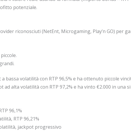
ofitto potenziale.
 provider riconosciuti (NetEnt, Microgaming, Play’n GO) per g
 piccole.
grandi.
a bassa volatilità con RTP 96,5% e ha ottenuto piccole vinci
ot ad alta volatilità con RTP 97,2% e ha vinto €2.000 in una s
, RTP 96,1%
tilità, RTP 96,21%
atilità, jackpot progressivo